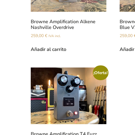
Browne Amplification Alkene
Browne
Nashville Overdrive
Blue V
259,00
€
259,00
IVA incl.
Añadir al carrito
Añadir 
¡Oferta!
Browne Amplification T4 Fuzz