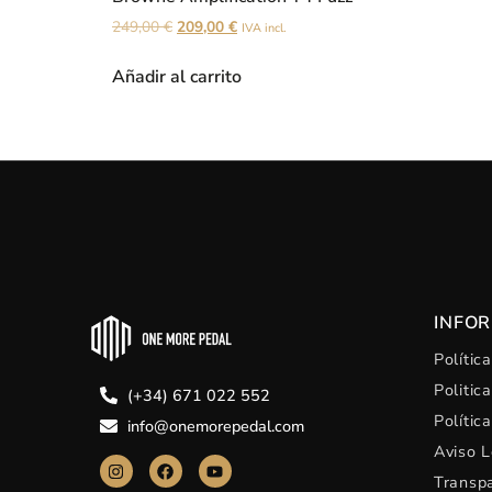
249,00
€
209,00
€
IVA incl.
Añadir al carrito
INFO
Polític
Politic
(+34) 671 022 552
Polític
info@onemorepedal.com
Aviso L
Transp