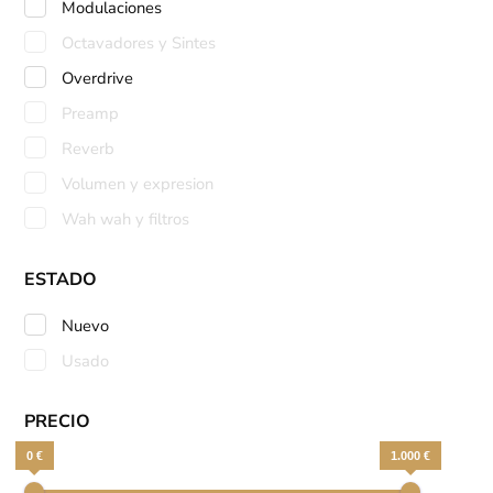
Modulaciones
Octavadores y Sintes
Overdrive
Preamp
Reverb
Volumen y expresion
Wah wah y filtros
ESTADO
Nuevo
Usado
PRECIO
0 €
1.000 €