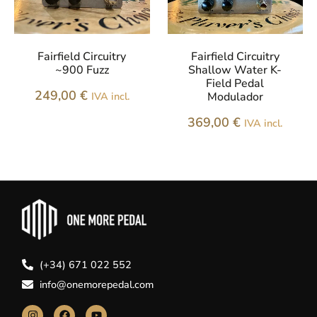
Fairfield Circuitry
Fairfield Circuitry
~900 Fuzz
Shallow Water K-
Field Pedal
249,00
€
IVA incl.
Modulador
369,00
€
IVA incl.
(+34) 671 022 552
info@onemorepedal.com