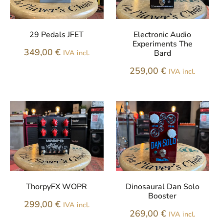
29 Pedals JFET
Electronic Audio
Experiments The
349,00
€
IVA incl.
Bard
259,00
€
IVA incl.
ThorpyFX WOPR
Dinosaural Dan Solo
Booster
299,00
€
IVA incl.
269,00
€
IVA incl.