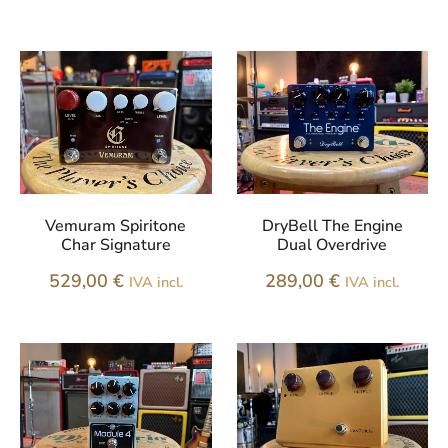
Vemuram Spiritone
DryBell The Engine
Char Signature
Dual Overdrive
529,00
€
289,00
€
IVA incl.
IVA incl.