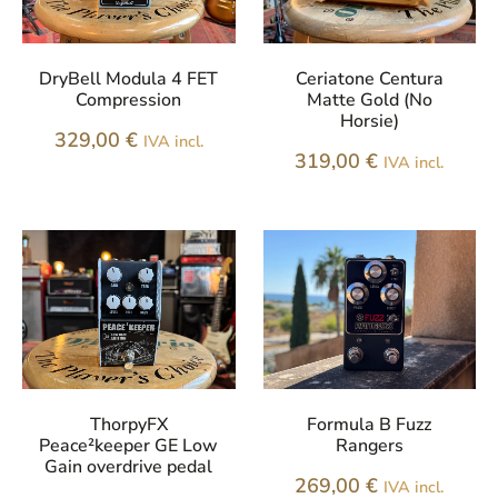
DryBell Modula 4 FET
Ceriatone Centura
Compression
Matte Gold (No
Horsie)
329,00
€
IVA incl.
319,00
€
IVA incl.
ThorpyFX
Formula B Fuzz
Peace²keeper GE Low
Rangers
Gain overdrive pedal
269,00
€
IVA incl.