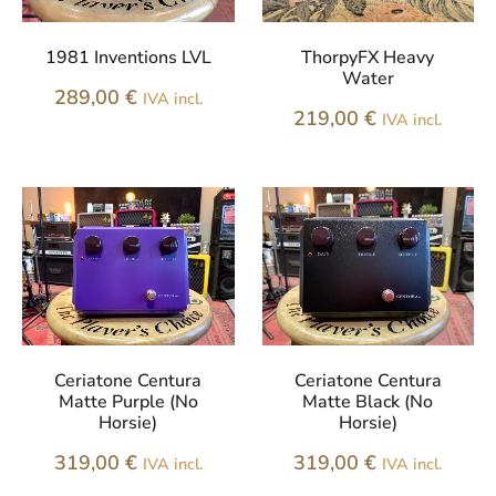
1981 Inventions LVL
ThorpyFX Heavy
Water
289,00
€
IVA incl.
219,00
€
IVA incl.
Ceriatone Centura
Ceriatone Centura
Matte Purple (No
Matte Black (No
Horsie)
Horsie)
319,00
€
319,00
€
IVA incl.
IVA incl.