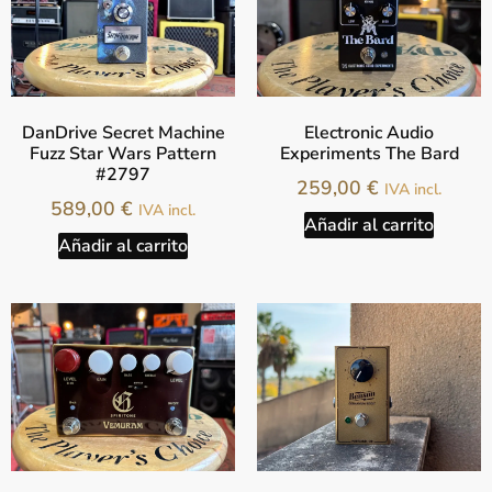
DanDrive Secret Machine
Electronic Audio
Fuzz Star Wars Pattern
Experiments The Bard
#2797
259,00
€
IVA incl.
589,00
€
IVA incl.
Añadir al carrito
Añadir al carrito