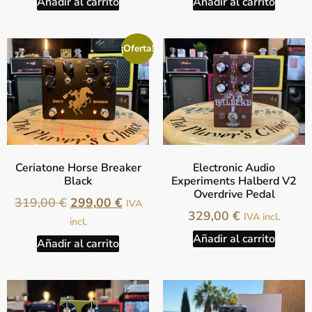
Añadir al carrito
Añadir al carrito
¡Oferta!
Ceriatone Horse Breaker
Electronic Audio
Black
Experiments Halberd V2
Overdrive Pedal
319,00
€
299,00
€
IVA
329,00
€
IVA incl.
incl.
Añadir al carrito
Añadir al carrito