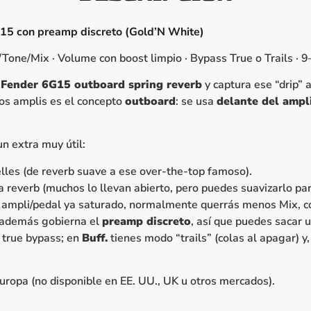
G15 con preamp discreto (Gold’N White)
/Tone/Mix · Volume con boost limpio · Bypass True o Trails · 
o
Fender 6G15 outboard spring reverb
y captura ese “drip” 
hos amplis es el concepto
outboard
: se usa
delante del ampl
un extra muy útil:
elles (de reverb suave a ese over-the-top famoso).
la reverb (muchos lo llevan abierto, pero puedes suavizarlo pa
n ampli/pedal ya saturado, normalmente querrás menos Mix, co
y además gobierna el
preamp discreto
, así que puedes sacar 
 true bypass; en
Buff.
tienes modo “trails” (colas al apagar) 
uropa (no disponible en EE. UU., UK u otros mercados).