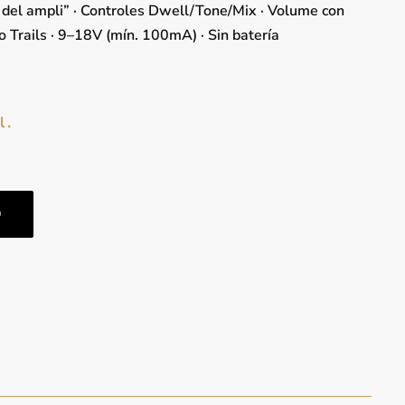
 del ampli” · Controles Dwell/Tone/Mix · Volume con
o Trails · 9–18V (mín. 100mA) · Sin batería
l.
O