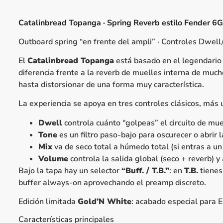
Catalinbread Topanga · Spring Reverb estilo Fender 6
Outboard spring “en frente del ampli” · Controles Dwell
El
Catalinbread Topanga
está basado en el legendari
diferencia frente a la reverb de muelles interna de muc
hasta distorsionar de una forma muy característica.
La experiencia se apoya en tres controles clásicos, más 
Dwell
controla cuánto “golpeas” el circuito de mu
Tone
es un filtro paso-bajo para oscurecer o abrir 
Mix
va de seco total a húmedo total (si entras a u
Volume
controla la salida global (seco + reverb) 
Bajo la tapa hay un selector
“Buff. / T.B.”
: en
T.B.
tienes
buffer always-on aprovechando el preamp discreto.
Edición limitada
Gold’N White
: acabado especial para E
Características principales