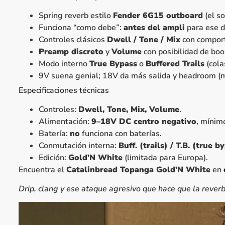
Spring reverb estilo
Fender 6G15 outboard
(el s
Funciona “como debe”:
antes del ampli
para ese d
Controles clásicos
Dwell / Tone / Mix
con comport
Preamp discreto
y
Volume
con posibilidad de boo
Modo interno
True Bypass
o
Buffered Trails
(cola
9V suena genial; 18V da más salida y headroom (m
Especificaciones técnicas
Controles:
Dwell, Tone, Mix, Volume
.
Alimentación:
9–18V DC centro negativo
, míni
Batería:
no
funciona con baterías.
Conmutación interna:
Buff. (trails) / T.B. (true b
Edición:
Gold’N White
(limitada para Europa).
Encuentra el
Catalinbread Topanga Gold’N White
en
Drip, clang y ese ataque agresivo que hace que la rever