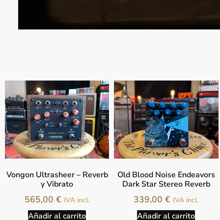
Vongon Ultrasheer – Reverb
Old Blood Noise Endeavors
y Vibrato
Dark Star Stereo Reverb
565,00
€
339,00
€
IVA incl.
IVA incl.
Añadir al carrito
Añadir al carrito