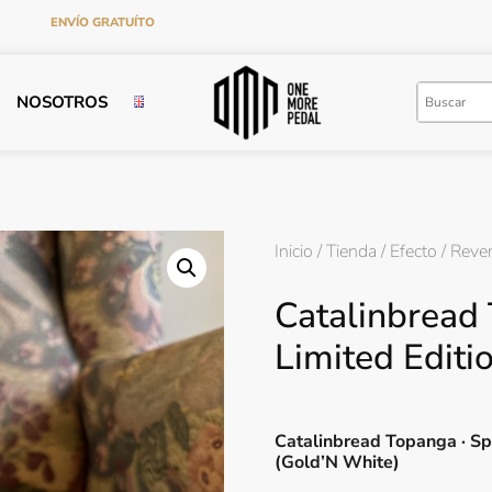
ENVÍO GRATUÍTO
EN PEDIDOS SUPERIORES A 120€ EN PENÍNSULA
NOSOTROS
Inicio
/
Tienda
/
Efecto
/
Reve
Catalinbread
Limited Editi
Catalinbread Topanga · Sp
(Gold’N White)