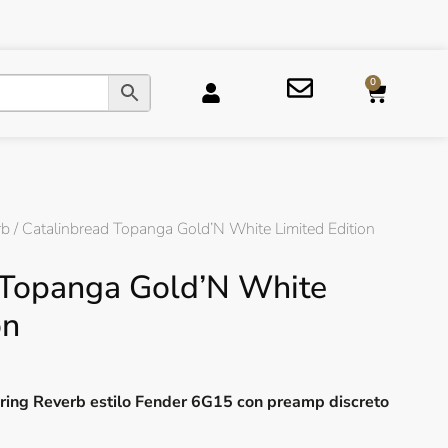
0
rb
/ Catalinbread Topanga Gold’N White Limited Edition
 Topanga Gold’N White
on
ring Reverb estilo Fender 6G15 con preamp discreto