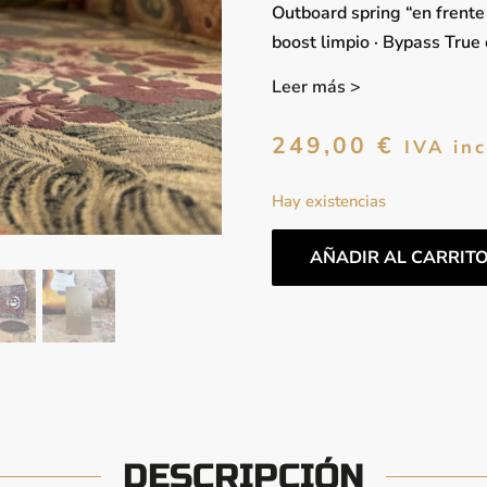
Outboard spring “en frente
boost limpio · Bypass True 
Leer más >
249,00
€
IVA inc
Hay existencias
AÑADIR AL CARRIT
DESCRIPCIÓN