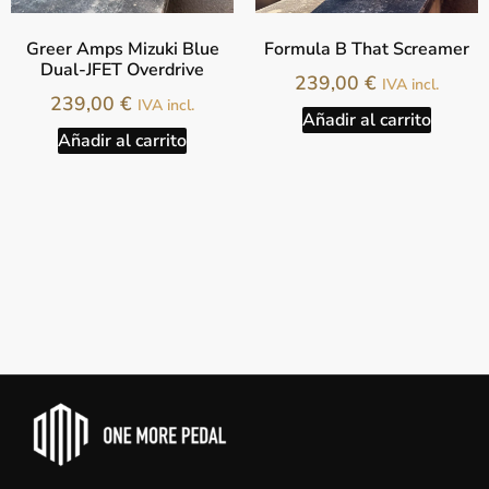
Greer Amps Mizuki Blue
Formula B That Screamer
Dual-JFET Overdrive
239,00
€
IVA incl.
239,00
€
IVA incl.
Añadir al carrito
Añadir al carrito