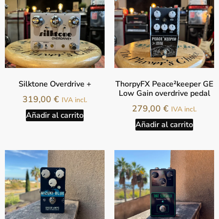
Silktone Overdrive +
ThorpyFX Peace²keeper GE
Low Gain overdrive pedal
319,00
€
IVA incl.
279,00
€
IVA incl.
Añadir al carrito
Añadir al carrito