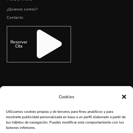
¿Quienes somos?
Contacto
Reservar
Cita
Cookies
SUSCRÍBETE
Utilizamos cookies propias y de terceros para fines analíticos y para
mostrarte publicidad personalizada en base a un perfil elaborado a partir de
tus hábitos de navegación. Puedes modificar este comportamiento con los
botones inferiores.