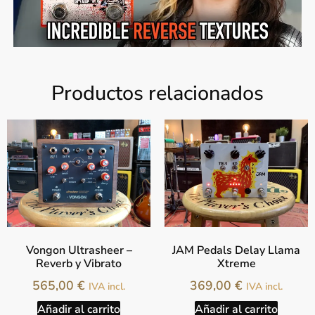
Productos relacionados
Vongon Ultrasheer –
JAM Pedals Delay Llama
Reverb y Vibrato
Xtreme
565,00
€
369,00
€
IVA incl.
IVA incl.
Añadir al carrito
Añadir al carrito