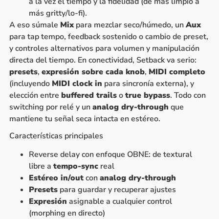
a la vez el tiempo y la fidelidad (de más limpio a
más gritty/lo-fi).
A eso súmale
Mix
para mezclar seco/húmedo, un
Aux
para tap tempo, feedback sostenido o cambio de preset,
y controles alternativos para volumen y manipulación
directa del tiempo. En conectividad, Setback va serio:
presets
,
expresión sobre cada knob
,
MIDI completo
(incluyendo
MIDI clock in
para sincronía externa), y
elección entre
buffered trails
o
true bypass
. Todo con
switching por relé y un
analog dry-through
que
mantiene tu señal seca intacta en estéreo.
Características principales
Reverse delay con enfoque OBNE: de textural
libre a
tempo-sync
real
Estéreo in/out
con
analog dry-through
Presets
para guardar y recuperar ajustes
Expresión
asignable a cualquier control
(morphing en directo)