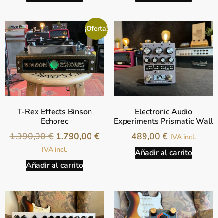
¡Oferta!
T-Rex Effects Binson
Electronic Audio
Echorec
Experiments Prismatic Wall
1.990,00
€
1.790,00
€
489,00
€
IVA incl.
IVA incl.
Añadir al carrito
Añadir al carrito