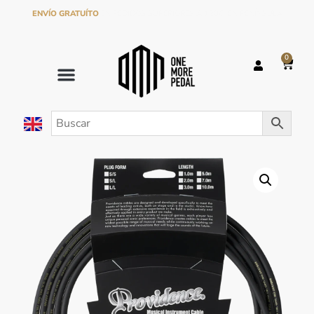
ENVÍO GRATUÍTO
EN PEDIDOS SUPERIORES A 120€ EN PENÍNSULA
0