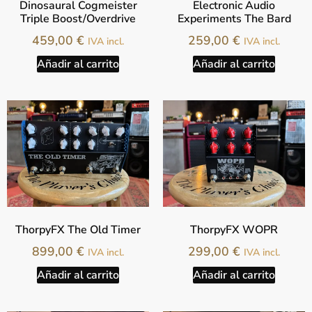
Dinosaural Cogmeister
Electronic Audio
Triple Boost/Overdrive
Experiments The Bard
459,00
€
259,00
€
IVA incl.
IVA incl.
Añadir al carrito
Añadir al carrito
ThorpyFX The Old Timer
ThorpyFX WOPR
899,00
€
299,00
€
IVA incl.
IVA incl.
Añadir al carrito
Añadir al carrito