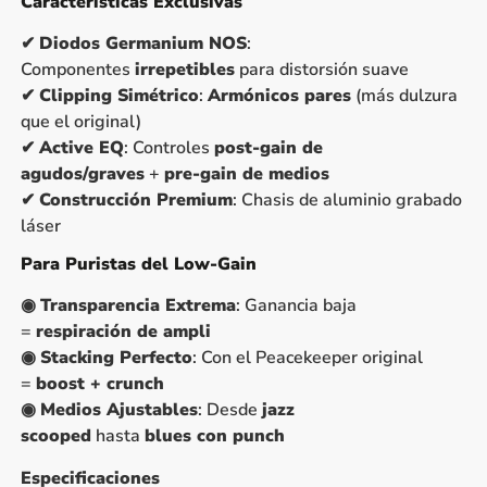
Características Exclusivas
✔
Diodos Germanium NOS
:
Componentes
irrepetibles
para distorsión suave
✔
Clipping Simétrico
:
Armónicos pares
(más dulzura
que el original)
✔
Active EQ
: Controles
post-gain de
agudos/graves
+
pre-gain de medios
✔
Construcción Premium
: Chasis de aluminio grabado
láser
Para Puristas del Low-Gain
◉
Transparencia Extrema
: Ganancia baja
=
respiración de ampli
◉
Stacking Perfecto
: Con el Peacekeeper original
=
boost + crunch
◉
Medios Ajustables
: Desde
jazz
scooped
hasta
blues con punch
Especificaciones