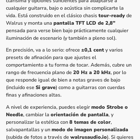
clarísima y opciones suficientes para adaptarse a
cualquier guitarra, bajo o acústica sin complicarte la
vida. Está construido en el clásico chasis
tour-ready
de
Walrus y monta una
pantalla TFT LCD de 2,8”
pensada para verse bien bajo prácticamente cualquier
iluminación de escenario (y también a pleno sol).
En precisión, va a lo serio: ofrece
±0,1 cent
y varios
presets de afinación para que ajustes el
comportamiento a tu forma de tocar. Además, cubre un
rango de frecuencia plano de
20 Hz a 20 kHz
, por lo
que responde igual de bien a notas graves de bajo
(incluido ese
Si grave
) como a guitarras con cuerdas
finas y afinaciones altas.
A nivel de experiencia, puedes elegir
modo Strobe o
Needle
, cambiar la
orientación de pantalla
, y
personalizar la estética con
8 temas de color
,
salvapantallas y un
modo de imagen personalizada
(subida de fotos a través de
walrusaudio.io
). Si quieres