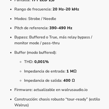
Rango de frecuencia:
20 Hz–20 kHz
Modos: Strobe / Needle
Pitch de referencia:
390–490 Hz
Bypass: Buffered o True, más relay bypass /
monitor mode / pass-thru
Buffer (modo buffered):
THD:
0,001%
Impedancia de entrada:
1 MΩ
Impedancia de salida:
400 Ω
Firmware: actualizable en walrusaudio.io
Construcción: chasis robusto “tour-ready” (estilo
Walrus)