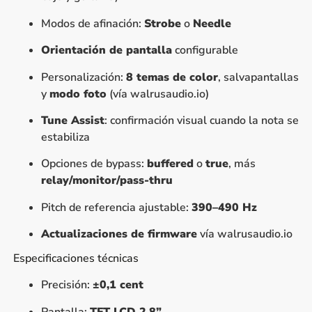
Modos de afinación:
Strobe
o
Needle
Orientación de pantalla
configurable
Personalización:
8 temas de color
, salvapantallas
y
modo foto
(vía walrusaudio.io)
Tune Assist
: confirmación visual cuando la nota se
estabiliza
Opciones de bypass:
buffered
o
true
, más
relay/monitor/pass-thru
Pitch de referencia ajustable:
390–490 Hz
Actualizaciones de firmware
vía walrusaudio.io
Especificaciones técnicas
Precisión:
±0,1 cent
Pantalla:
TFT LCD 2,8”