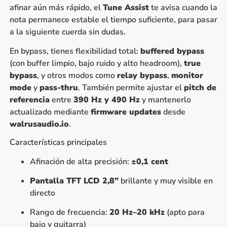
afinar aún más rápido, el
Tune Assist
te avisa cuando la
nota permanece estable el tiempo suficiente, para pasar
a la siguiente cuerda sin dudas.
En bypass, tienes flexibilidad total:
buffered bypass
(con buffer limpio, bajo ruido y alto headroom),
true
bypass
, y otros modos como
relay bypass
,
monitor
mode
y
pass-thru
. También permite ajustar el
pitch de
referencia
entre
390 Hz y 490 Hz
y mantenerlo
actualizado mediante
firmware updates
desde
walrusaudio.io
.
Características principales
Afinación de alta precisión:
±0,1 cent
Pantalla TFT LCD 2,8”
brillante y muy visible en
directo
Rango de frecuencia:
20 Hz–20 kHz
(apto para
bajo y guitarra)