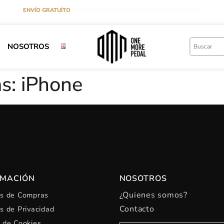
ENVÍO GRATUÍTO
EN PEDIDOS SUPERIORES A 120€ EN PENÍNSULA
NOSOTROS
as:
iPhone
RMACIÓN
NOSOTROS
¿Quienes somos?
as de Compras
Contacto
as de Privacidad
a de Cookies