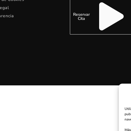
egal
Reservar
arencia
Cita
Util
publ
nav
Más