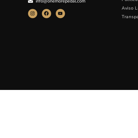
info@onemorepedal.com
Aviso L
Transp